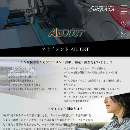
アライメント ADJUST
こんな症状がでたらアライメント点検、測定と調整を行いましょう
真っすぐ走らない・フラフラする。
あるスピードになるとハンドルが振れる。
ハンドルセンターがずれている。
タイヤの内側や外側だけが異常に減りが早い（肩減
ハンドルがどちらか一方に流れる。
り）。
ハンドルを強く握る必要がある。
タイヤが波を打つように変磨耗する、また全体的に減り
ブレーキング時にハンドルがとられる。
が早すぎる。
ハンドルを切った時、切れ方や戻り方に左右差がある。
縁石等にタイヤをぶつけた、側溝に脱輪してしまった。
ローダウン・車高調など足回り部品を交換した。
タイヤ・ホイールのサイズを変更した。
事故などで車を修理した。
アライメント調整とは？
車体に対するホイールの取り付け方を、メーカーが設定している基準値に合
うように調整し直すことです。
タイヤの片減りや抵抗をなくし、タイヤを長持
ちさせたり燃費を向上させたり、
タイヤを新車時と同様に真っ直ぐ地面に接
地させ、スムーズで安定した走りを取り戻すことができます。