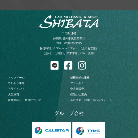
〒437-1101
静岡県 袋井市浅羽2293-1
TEL：
0538-23-3325
受付時間／8:30a.m.～5:30p.m.（土日も営業）
​​​​​​​​​​​​​​定休日：水曜日、年末年始、GW、夏期
トップページ
柴田車輌の車検
ウルトラ車検
フラット7
アライメント
中古車販売
大型車両
保険のご案内
従業員紹介・教育について
会社概要・お問い合わせフォーム
グループ会社