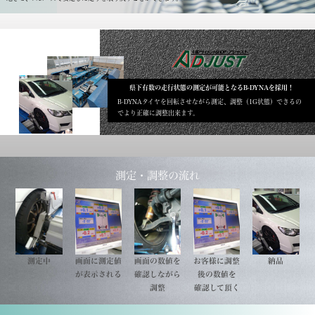
県下有数の走行状態の測定が可能となるB-DYNAを採用！
B-DYNAタイヤを回転させながら測定、調整（1G状態）できるの
でより正確に調整出来ます。
測定・調整の流れ
測定中
画面に測定値
画面の数値を
お客様に調整
納品
が表示される
確認しながら
後の数値を
調整
確認して頂く